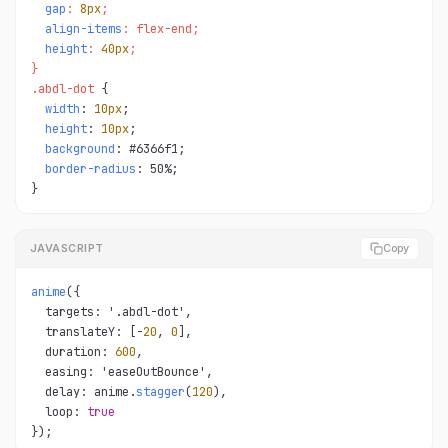
gap
: 
8px
;

align-items
: flex-end;

height
: 
40px
;

}

.abdl-dot 
{

width
: 
10px
;

height
: 
10px
;

background
: #6366f1;

border-radius
: 50%;

}
JAVASCRIPT
Copy
anime
({

  targets: '.abdl-dot',

  translateY: [-
20
, 
0
],

  duration: 
600
,

  easing: 'easeOutBounce',

  delay: anime.
stagger
(
120
),

  loop: 
true
});