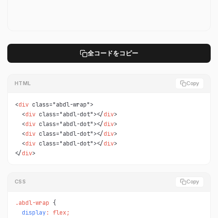
全コードをコピー
HTML
Copy
<
div
 class="abdl-wrap">

  <
div
 class="abdl-dot"></
div
>

  <
div
 class="abdl-dot"></
div
>

  <
div
 class="abdl-dot"></
div
>

  <
div
 class="abdl-dot"></
div
>

</
div
>
CSS
Copy
.abdl-wrap 
display
: flex;
