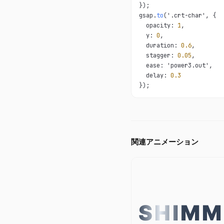
});

gsap.
to
('.crt-char', {

  opacity: 
1
,

  y: 
0
,

  duration: 
0.6
,

  stagger: 
0.05
,

  ease: 'power3.out',

  delay: 
0.3
});
関連アニメーション