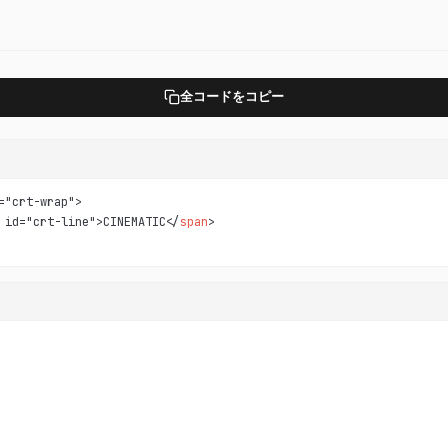
全コードをコピー
="crt-wrap">

 id="crt-line">CINEMATIC</
span
>
