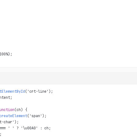
100%);

tElementById
tent;

unction
(ch) {

createElement
('span');

t-char');

=== ' ' ? '\u00A0' : ch;


