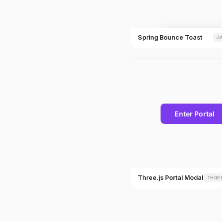
Spring Bounce Toast
J
Three.js Portal Modal
THRE