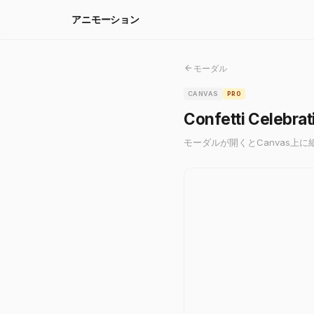
アニモーション
モーダル
CANVAS
PRO
Confetti Celebra
モーダルが開くとCanvas上