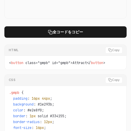
全コードをコピー
HTML
Copy
<
button
 class="gmpb" id="gmpb">Attract</
button
>
CSS
Copy
.gmpb 
{

padding
: 
16px
44px
;

background
: #1e293b;

color
: #e2e8f0;

border
: 
1px
 solid #334155;

border-radius
: 
12px
;

font-size
: 
16px
;
