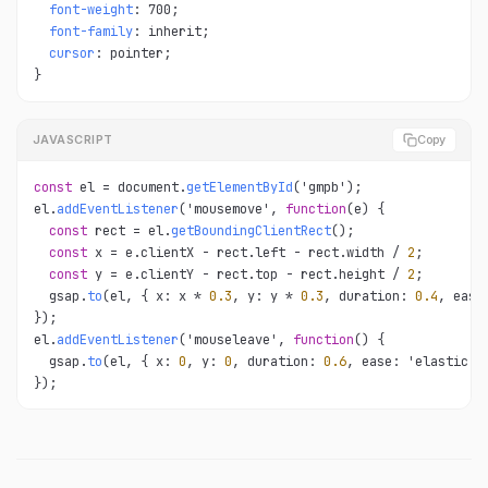
font-weight
: 700;

font-family
: inherit;

cursor
: pointer;

}
JAVASCRIPT
Copy
const
 el = document.
getElementById
('gmpb');

el.
addEventListener
('mousemove', 
function
(e) {

const
 rect = el.
getBoundingClientRect
();

const
 x = e.clientX - rect.left - rect.width / 
2
;

const
 y = e.clientY - rect.top - rect.height / 
2
;

  gsap.
to
(el, { x: x * 
0.3
, y: y * 
0.3
, duration: 
0.4
, ease
});

el.
addEventListener
('mouseleave', 
function
() {

  gsap.
to
(el, { x: 
0
, y: 
0
, duration: 
0.6
, ease: 'elastic.
o
});