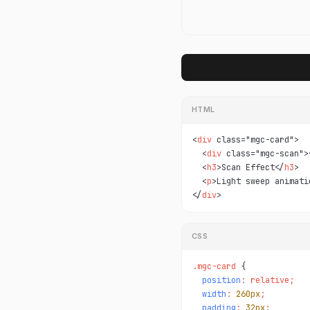
HTML
<
div
 class="mgc-card">

  <
div
 class="mgc-scan">
  <
h3
>Scan Effect</
h3
>

  <
p
>Light sweep animati
</
div
>
CSS
.mgc-card 
position
: relative;

width
: 
260px
;

padding
: 
32px
;
