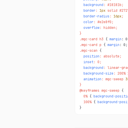
background
: #18181b;

border
: 
1px
 solid #2727
border-radius
: 
16px
;

color
: #e2e8f0;

overflow
: hidden;

}

.mgc-card h3 
{ 
margin
: 0
.mgc-card p 
{ 
margin
: 0;
.mgc-scan 
position
: absolute;

inset
: 0;

background
: linear-gra
background-size
: 200% 
animation
: mgc-sweep 
3
}

@keyframes mgc-sweep 
  0% 
{ 
background-positi
  100% 
{ 
background-posi
}