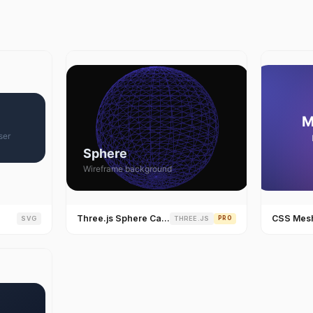
Three.js Sphere Card
CSS Mesh
SVG
THREE.JS
PRO