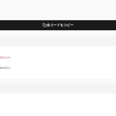
全コードをコピー
</
div
>

on</
p
>
