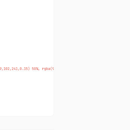
9,102,241,0.15) 50%, rgba(99,102,241,0.08) 55%, transparent 60%);