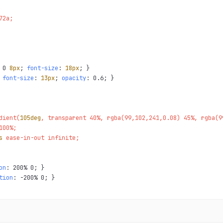
2a;

 0 
8px
; 
font-size
: 
18px
 
font-size
: 
13px
; 
opacity
dient(
105deg
, transparent 40%, rgba(99,102,241,0.08) 45%, rgba(9
100%;

s
 ease-in-out infinite;

on
tion
: -200% 0; }
