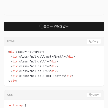
全コードをコピー
HTML
Copy
<
div
 class="ncl-wrap">

  <
div
 class="ncl-ball ncl-first"></
div
>

  <
div
 class="ncl-ball"></
div
>

  <
div
 class="ncl-ball"></
div
>

  <
div
 class="ncl-ball"></
div
>

  <
div
 class="ncl-ball ncl-last"></
div
>

</
div
>
CSS
Copy
.ncl-wrap 