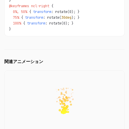
@keyframes ncl-right 
  0%, 50% 
{ 
transform
  75% 
{ 
transform
: rotate(
30deg
  100% 
{ 
transform
: rotate(0); }

}
関連アニメーション