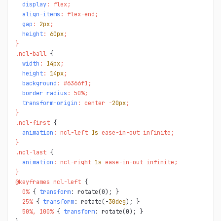
display
: flex;

align-items
: flex-end;

gap
: 
2px
;

height
: 
60px
;

}

.ncl-ball 
width
: 
14px
;

height
: 
14px
;

background
: #6366f1;

border-radius
: 50%;

transform-origin
: center -
20px
;

}

.ncl-first 
animation
: ncl-left 
1s
 ease-in-out infinite;

}

.ncl-last 
animation
: ncl-right 
1s
 ease-in-out infinite;

}

@keyframes ncl-left 
  0% 
{ 
transform
  25% 
{ 
transform
: rotate(-
30deg
  50%, 100% 
{ 
transform
: rotate(0); }
