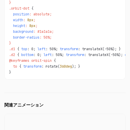
}

.orbit-dot 
position
: absolute;

width
: 
8px
;

height
: 
8px
;

background
: #1a1a1a;

border-radius
: 50%;

}

.d1 
{ 
top
: 0; 
left
: 50%; 
transform
.d2 
{ 
bottom
: 0; 
left
: 50%; 
transform
: translateX(-50%); 
op
@keyframes orbit-spin 
  to 
{ 
transform
: rotate(
360deg
); }

}
関連アニメーション