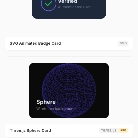
SVG Animated Badge Card
SVG
Three.js Sphere Card
THREE.JS
PRO