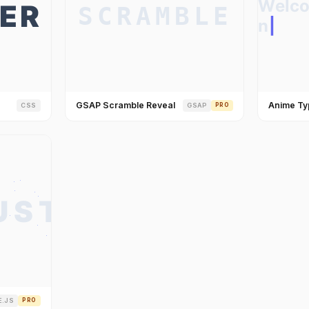
GSAP Scramble Reveal
Anime Ty
CSS
GSAP
PRO
E.JS
PRO