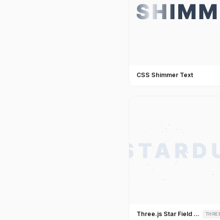
CSS Shimmer Text
Three.js Star Field Text
THRE