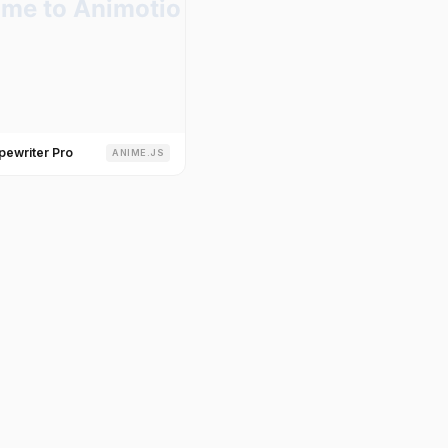
pewriter Pro
ANIME.JS