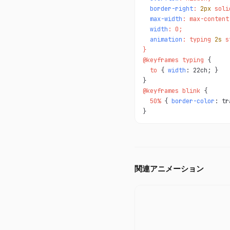
border-right
: 
2px
 soli
max-width
: max-content;
width
: 0;

animation
: typing 
2s
 s
}

@keyframes typing 
  to 
{ 
width
: 22ch; }

@keyframes blink 
  50% 
{ 
border-color
: tr
}
関連アニメーション