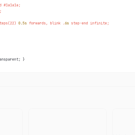
d #1a1a1a;



teps(22) 
0.5s
 forwards, blink .
6s
 step-end infinite;

ansparent; }
