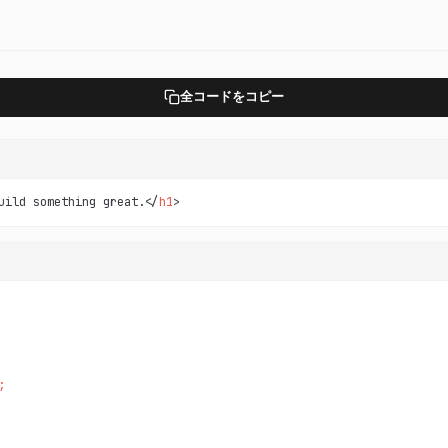
全コードをコピー
uild something great.</
h1
>
;
