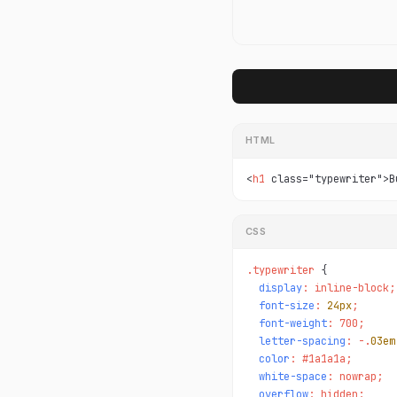
HTML
<
h1
 class="typewriter">B
CSS
.typewriter 
display
: inline-block;

font-size
: 
24px
;

font-weight
: 700;

letter-spacing
: -.
03em
color
: #1a1a1a;

white-space
: nowrap;

overflow
: hidden;
