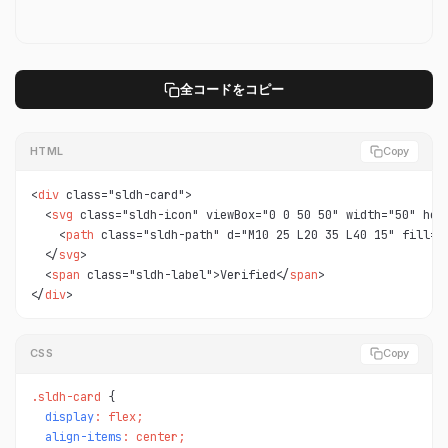
全コードをコピー
HTML
Copy
<
div
 class="sldh-card">

  <
svg
 class="sldh-icon" viewBox="0 0 50 50" width="50" heig
    <
path
 class="sldh-path" d="M10 25 L20 35 L40 15" fill="
  </
svg
>

  <
span
 class="sldh-label">Verified</
span
>

</
div
>
CSS
Copy
.sldh-card 
display
: flex;

align-items
: center;
