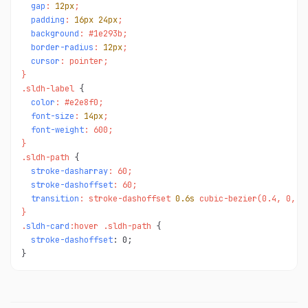
gap
: 
12px
;

padding
: 
16px
24px
;

background
: #1e293b;

border-radius
: 
12px
;

cursor
: pointer;

}

.sldh-label 
color
: #e2e8f0;

font-size
: 
14px
;

font-weight
: 600;

}

.sldh-path 
stroke-dasharray
: 60;

stroke-dashoffset
: 60;

transition
: stroke-dashoffset 
0.6s
 cubic-bezier(0.4, 0, 0.
}

.
sldh-card
:hover .sldh-path 
{

stroke-dashoffset
: 0;

}