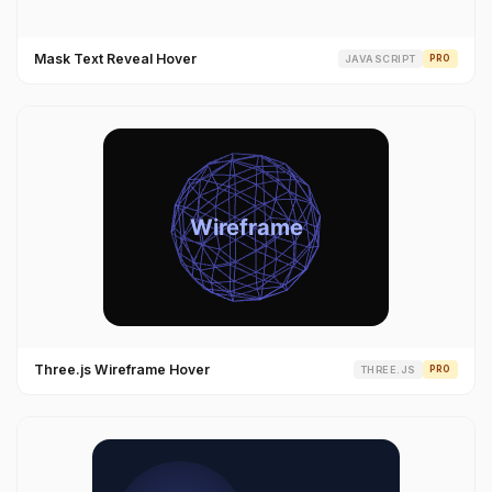
Mask Text Reveal Hover
JAVASCRIPT
PRO
Three.js Wireframe Hover
THREE.JS
PRO