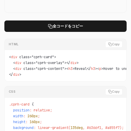
全コードをコピー
HTML
Copy
<
div
 class="cprh-card">

  <
div
 class="cprh-overlay"></
div
>

  <
div
 class="cprh-content"><
h3
>Reveal</
h3
><
p
>Hover to unma
</
div
>
CSS
Copy
.cprh-card 
position
: relative;

width
: 
260px
;

height
: 
160px
;

background
: linear-gradient(
135deg
, #6366f1, #a855f7);
