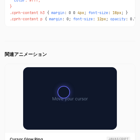
color
: #fff;

}

.cprh-content h3 
{ 
margin
: 0 0 
4px
; 
font-size
: 
18px
.cprh-content p 
{ 
margin
: 0; 
font-size
: 
12px
; 
opacity
: 0.7;
関連アニメーション
Cursor Glow Ring
JAVASCRIPT