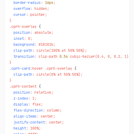
border-radius
: 
16px
;

overflow
: hidden;

cursor
: pointer;

}

.cprh-overlay 
position
: absolute;

inset
: 0;

background
: #18181b;

clip-path
: circle(100% at 50% 50%);

transition
: clip-path 
0.5s
 cubic-bezier(0.4, 0, 0.2, 1);

}

.
cprh-card
:hover .cprh-overlay 
clip-path
: circle(0% at 50% 50%);

}

.cprh-content 
position
: relative;

z-index
: 1;

display
: flex;

flex-direction
: column;

align-items
: center;

justify-content
: center;

height
: 100%;
